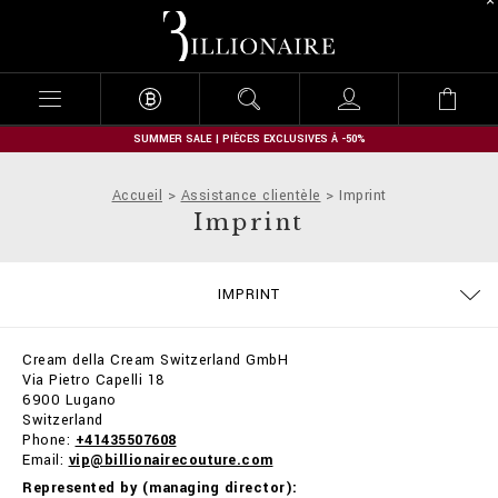
B
i
l
l
i
o
n
SUMMER SALE | PIÈCES EXCLUSIVES À -50%
a
i
Accueil
Assistance clientèle
Imprint
r
Imprint
e
GUIDE TAILLES
COMMANDES
CONTACTS
IMPRINT
EXPÉDITION ET REMBOURSEMENT
MODALITÉS DE PAIEMENT
CONDITIONS DE VENTE
CONFIDENTIALITE
COOKIE POLICY
EXPÉDITION
STOP FAKE
FAQ
Cream della Cream Switzerland GmbH
Via Pietro Capelli 18
6900 Lugano
Switzerland
Phone:
+41435507608
Email:
vip@billionairecouture.com
Represented by (managing director):