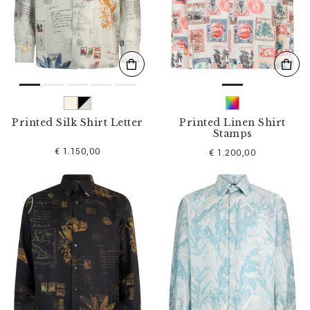
s
u
l
t
a
t
s
p
a
r
Printed Silk Shirt Letter
Printed Linen Shirt
:
Stamps
€ 1.150,00
€ 1.200,00