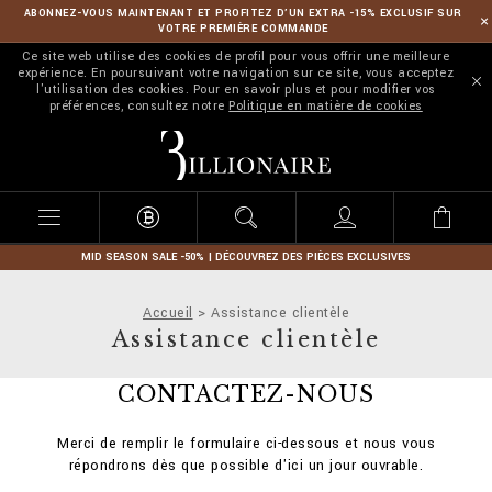
ABONNEZ-VOUS MAINTENANT ET PROFITEZ D’UN EXTRA -15% EXCLUSIF SUR
VOTRE PREMIÈRE COMMANDE
Ce site web utilise des cookies de profil pour vous offrir une meilleure
expérience. En poursuivant votre navigation sur ce site, vous acceptez
l'utilisation des cookies. Pour en savoir plus et pour modifier vos
préférences, consultez notre
Politique en matière de cookies
B
i
l
l
i
o
n
MID SEASON SALE -50% | DÉCOUVREZ DES PIÈCES EXCLUSIVES
a
i
Accueil
Assistance clientèle
r
Assistance clientèle
e
CONTACTEZ-NOUS
Merci de remplir le formulaire ci-dessous et nous vous
répondrons dès que possible d'ici un jour ouvrable.