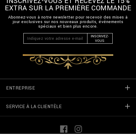
INSCRIVEZ-VOUS ET RECEVEZ LE 15%
EXTRA SUR LA PREMIÈRE COMMANDE
Abonnez-vous à notre newsletter pour recevoir des mises à
jour exclusives sur nos nouveaux produits, événements
spéciaux et bien plus encore.
INSCRIVEZ-
VOUS
ENTREPRISE
SERVICE À LA CLIENTÈLE
Monde de Billionaire
Localizateur de magasin
Mes commandes
L
F
i
a