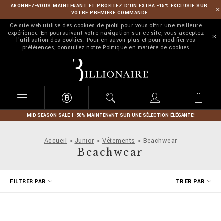
ABONNEZ-VOUS MAINTENANT ET PROFITEZ D’UN EXTRA -15% EXCLUSIF SUR
VOTRE PREMIÈRE COMMANDE
Ce site web utilise des cookies de profil pour vous offrir une meilleure
expérience. En poursuivant votre navigation sur ce site, vous acceptez
l'utilisation des cookies. Pour en savoir plus et pour modifier vos
préférences, consultez notre
Politique en matière de cookies
B
i
l
l
i
o
n
MID SEASON SALE | -50% MAINTENANT SUR UNE SÉLECTION ÉLÉGANTE!
a
i
Accueil
Junior
Vêtements
Beachwear
r
Beachwear
e
A
FILTRER PAR
TRIER PAR
f
f
i
n
e