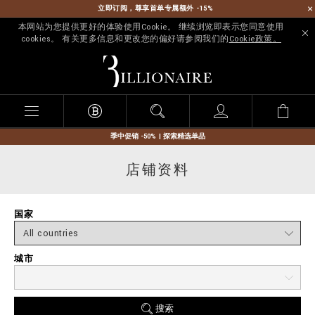
立即订阅，尊享首单专属额外 -15%
本网站为您提供更好的体验使用Cookie。 继续浏览即表示您同意使用
cookies。 有关更多信息和更改您的偏好请参阅我们的
Cookie政策。
B
i
l
l
i
o
n
季中促销 -50% | 探索精选单品
a
i
店铺资料
r
e
国家
城市
搜索