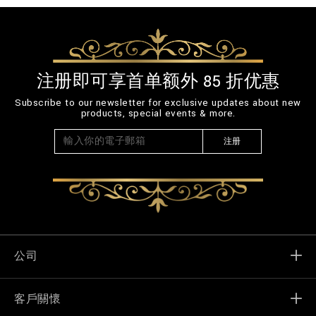
注册即可享首单额外 85 折优惠
Subscribe to our newsletter for exclusive updates about new
products, special events & more.
注册
公司
客戶關懷
Billionaire World