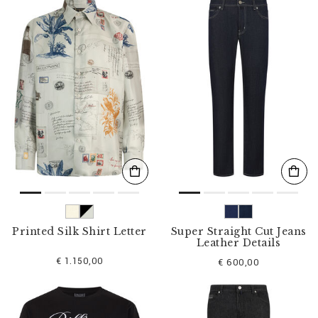
b
n
i
s
s
e
f
i
l
t
e
r
n
n
a
c
h
:
Printed Silk Shirt Letter
Super Straight Cut Jeans
Leather Details
€ 1.150,00
€ 600,00