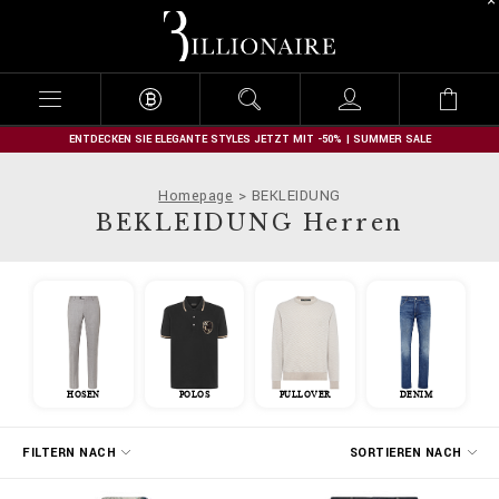
B
i
l
l
i
o
n
ENTDECKEN SIE ELEGANTE STYLES JETZT MIT -50% | SUMMER SALE
a
i
Homepage
BEKLEIDUNG
r
BEKLEIDUNG Herren
e
HOSEN
POLOS
PULLOVER
DENIM
E
FILTERN NACH
SORTIEREN NACH
r
g
e