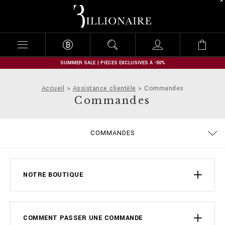
B
i
l
l
i
o
n
SUMMER SALE | PIÈCES EXCLUSIVES À -50%
a
i
Accueil
Assistance clientèle
Commandes
r
Commandes
e
COMMANDES
EXPÉDITION ET REMBOURSEMENT
MODALITÉS DE PAIEMENT
CONDITIONS DE VENTE
CONFIDENTIALITE
COOKIE POLICY
GUIDE TAILLES
EXPÉDITION
STOP FAKE
CONTACTS
IMPRINT
FAQ
NOTRE BOUTIQUE
COMMENT PASSER UNE COMMANDE