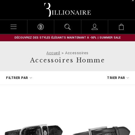
B
i
l
l
i
o
n
DÉCOUVREZ DES STYLES ÉLÉGANTS MAINTENANT À -50% | SUMMER SALE
a
i
Accueil
Accessoires
r
Accessoires Homme
e
A
FILTRER PAR
TRIER PAR
f
f
i
n
e
r
v
o
s
r
é