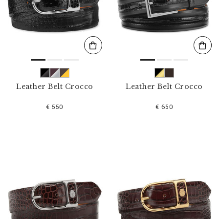
s
u
l
t
a
t
s
p
a
r
Leather Belt Crocco
Leather Belt Crocco
:
€ 550
€ 650