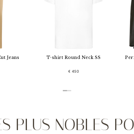
T-shirt Round Neck SS
Perforated Moto Jac
€ 450
€ 4.290
LES PLUS NOBLES P