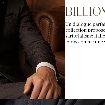
BILLIO
Un dialogue parfai
collection propose
sartorialisme ital
corps comme une 