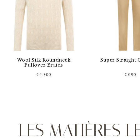
k Roundneck
Super Straight Cut Jeans
er Braids
 1.300
€ 690
LES MATIÈRES 