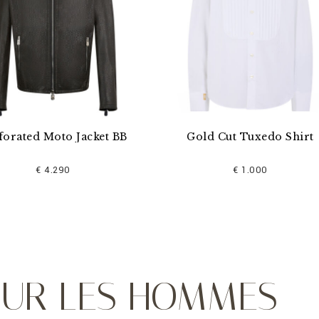
ket BB
Gold Cut Tuxedo Shirt
Gabard
€ 1.000
OUR LES HOMMES