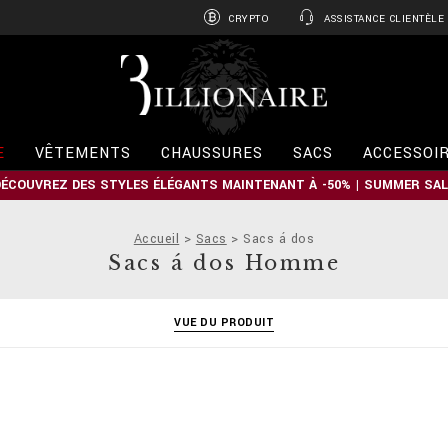
CRYPTO
ASSISTANCE CLIENTÈLE
B
i
l
l
i
E
VÊTEMENTS
CHAUSSURES
SACS
ACCESSOI
o
n
DÉCOUVREZ DES STYLES ÉLÉGANTS MAINTENANT À -50% | SUMMER SAL
a
i
r
Accueil
Sacs
Sacs á dos
e
Sacs á dos Homme
VUE DU PRODUIT