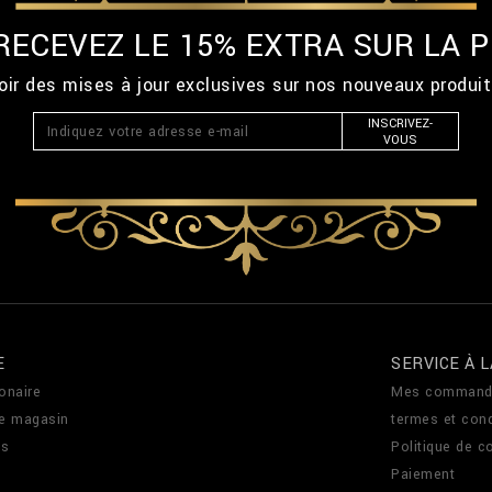
 RECEVEZ LE 15% EXTRA SUR LA
ir des mises à jour exclusives sur nos nouveaux produi
INSCRIVEZ-
VOUS
E
SERVICE À L
onaire
Mes command
de magasin
termes et cond
us
Politique de co
Paiement