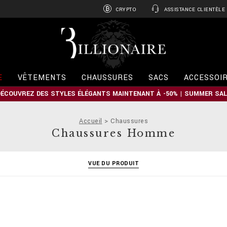
CRYPTO
ASSISTANCE CLIENTÈLE
B
i
l
l
i
E
VÊTEMENTS
CHAUSSURES
SACS
ACCESSOI
o
n
DÉCOUVREZ DES STYLES ÉLÉGANTS MAINTENANT À -50% | SUMMER SAL
a
i
r
Accueil
Chaussures
e
Chaussures Homme
VUE DU PRODUIT