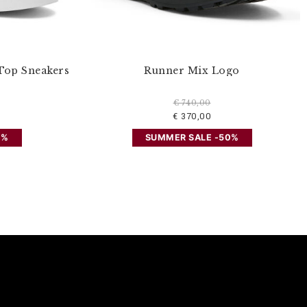
Top Sneakers
Runner Mix Logo
€ 740,00
€ 370,00
0%
SUMMER SALE -50%