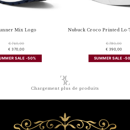
unner Mix Logo
Nubuck Croco Printed Lo-
€ 740,00
€ 780,00
€ 370,00
€ 390,00
UMMER SALE -50%
SUMMER SALE -5
Chargement plus de produits