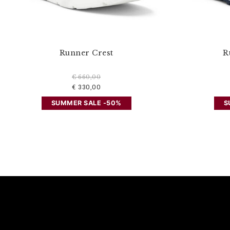
Runner Crest
R
€ 660,00
€ 330,00
SUMMER SALE -50%
S