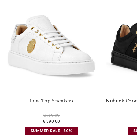
o
s
r
é
s
u
l
t
a
t
s
p
a
r
:
Low Top Sneakers
Nubuck Croc
€ 780,00
€ 390,00
SUMMER SALE -50%
S