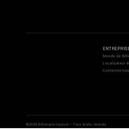
ENTREPRIS
Monde de Billi
Localizateur 
Contactez-no
©
2026
Billionaire Couture — Tous droits réservés