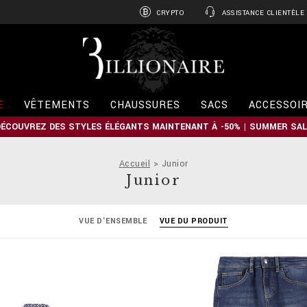
CRYPTO
ASSISTANCE CLIENTÈLE
B
i
l
l
i
E
VÊTEMENTS
CHAUSSURES
SACS
ACCESSOI
o
n
DÉCOUVREZ DES STYLES ÉLÉGANTS MAINTENANT À -50% | SUMMER SAL
a
i
r
Accueil
Junior
e
Junior
VUE D'ENSEMBLE
VUE DU PRODUIT