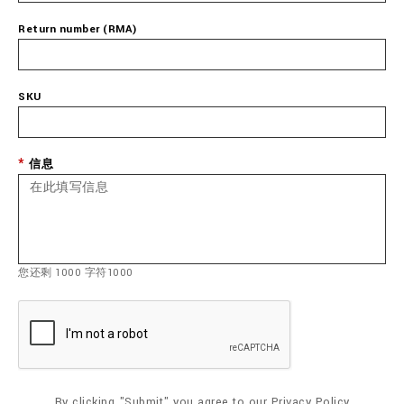
Return number (RMA)
SKU
信息
您还剩
1000
字符
1000
By clicking "Submit" you agree to our
Privacy Policy