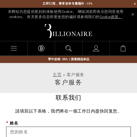
立即订阅，尊享首单专属额外 -15%
本网站为您提供更好的体验使用Cookie。 继续浏览即表示您同意使用
cookies。 有关更多信息和更改您的偏好请参阅我们的
Cookie政策。
B
i
l
l
i
o
n
季中促销 -50% | 探索精选单品
a
i
主页
客户服务
r
客户服务
e
联系我们
請填寫以下表格，我們將在一個工作日內盡快回复您。
姓名