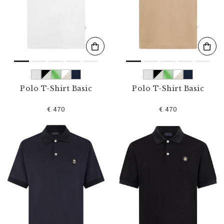
l
t
e
r
n
n
a
c
h
:
Polo T-Shirt Basic
Polo T-Shirt Basic
€ 470
€ 470