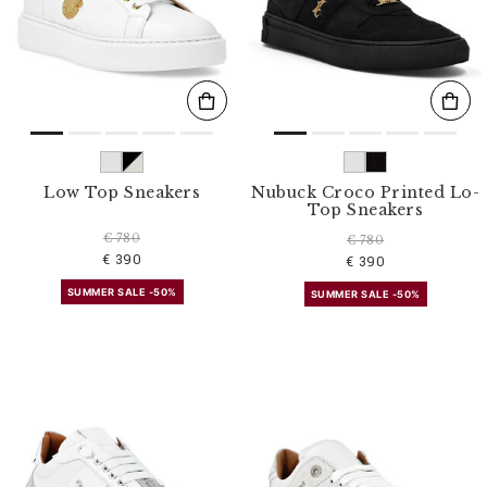
l
t
e
r
n
n
a
c
h
:
Low Top Sneakers
Nubuck Croco Printed Lo-
Top Sneakers
€ 780
€ 780
€ 390
€ 390
SUMMER SALE -50%
SUMMER SALE -50%