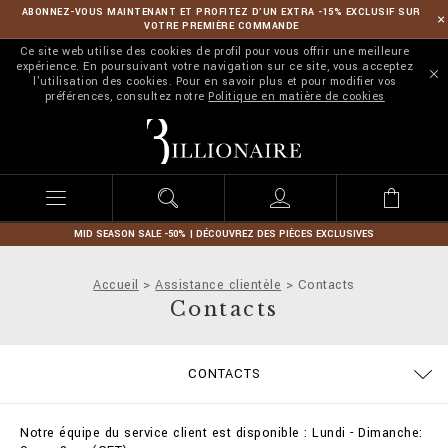
ABONNEZ-VOUS MAINTENANT ET PROFITEZ D’UN EXTRA -15% EXCLUSIF SUR
VOTRE PREMIÈRE COMMANDE
Ce site web utilise des cookies de profil pour vous offrir une meilleure
expérience. En poursuivant votre navigation sur ce site, vous acceptez
l'utilisation des cookies. Pour en savoir plus et pour modifier vos
préférences, consultez notre
Politique en matière de cookies
B
i
l
l
i
o
n
MID SEASON SALE -50% | DÉCOUVREZ DES PIÈCES EXCLUSIVES
a
i
Accueil
Assistance clientèle
Contacts
r
Contacts
e
GUIDE TAILLES
COMMANDES
CONTACTS
EXPÉDITION ET REMBOURSEMENT
MODALITÉS DE PAIEMENT
CONDITIONS DE VENTE
CONFIDENTIALITE
COOKIE POLICY
EXPÉDITION
STOP FAKE
IMPRINT
FAQ
Notre équipe du service client est disponible : Lundi - Dimanche: