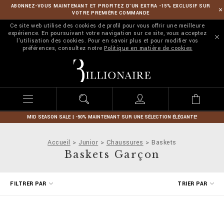
ABONNEZ-VOUS MAINTENANT ET PROFITEZ D’UN EXTRA -15% EXCLUSIF SUR
VOTRE PREMIÈRE COMMANDE
Ce site web utilise des cookies de profil pour vous offrir une meilleure
expérience. En poursuivant votre navigation sur ce site, vous acceptez
l'utilisation des cookies. Pour en savoir plus et pour modifier vos
préférences, consultez notre
Politique en matière de cookies
B
i
l
l
i
o
n
MID SEASON SALE | -50% MAINTENANT SUR UNE SÉLECTION ÉLÉGANTE!
a
i
Accueil
Junior
Chaussures
Baskets
r
Baskets Garçon
e
A
FILTRER PAR
TRIER PAR
f
f
i
n
e