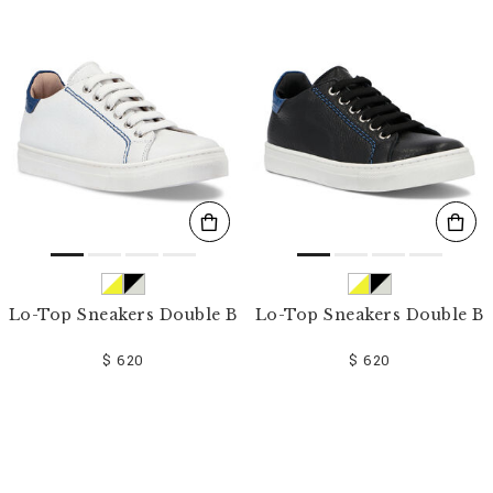
r
v
o
s
r
é
s
u
l
t
a
t
s
p
a
r
Lo-Top Sneakers Double B
Lo-Top Sneakers Double B
:
$ 620
$ 620