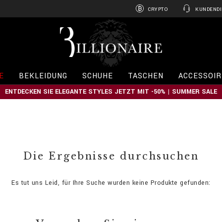
CRYPTO
KUNDENDI
B
i
l
l
i
E
BEKLEIDUNG
SCHUHE
TASCHEN
ACCESSOIR
o
n
ENTDECKEN SIE ELEGANTE STYLES JETZT MIT -50% | SUMMER SALE
a
i
r
e
Die Ergebnisse durchsuchen
Es tut uns Leid, für Ihre Suche wurden keine Produkte gefunden: