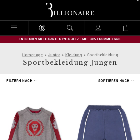
B
i
l
l
i
o
n
ENTDECKEN SIE ELEGANTE STYLES JETZT MIT -50% | SUMMER SALE
a
i
Homepage
Junior
Kleidung
Sportbekleidung
r
Sportbekleidung Jungen
e
E
FILTERN NACH
SORTIEREN NACH
r
g
e
b
n
i
s
s
e
f
i