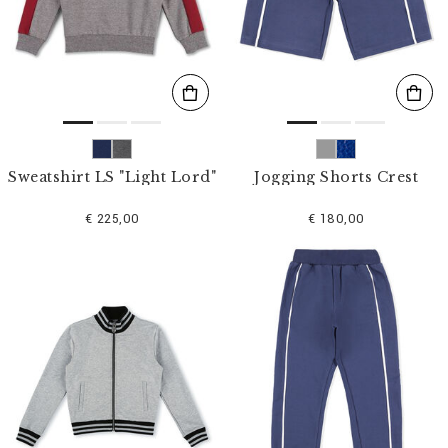
l
t
e
r
n
n
a
c
h
:
Sweatshirt LS "Light Lord"
Jogging Shorts Crest
€ 225,00
€ 180,00