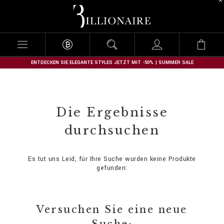
B
i
l
l
i
o
n
ENTDECKEN SIE ELEGANTE STYLES JETZT MIT -50% | SUMMER SALE
a
i
r
e
Die Ergebnisse
durchsuchen
Es tut uns Leid, für Ihre Suche wurden keine Produkte
gefunden:
Versuchen Sie eine neue