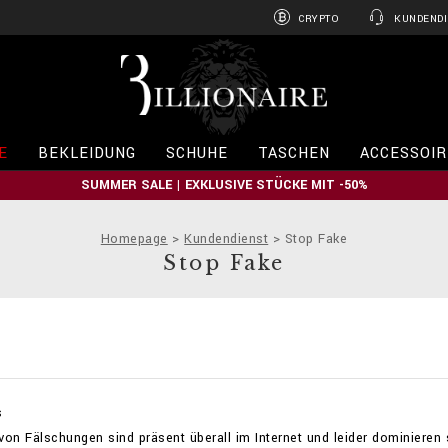
CRYPTO
KUNDENDI
B
i
l
l
i
E
BEKLEIDUNG
SCHUHE
TASCHEN
ACCESSOIR
o
n
SUMMER SALE | EXKLUSIVE STÜCKE MIT -50%
a
i
r
Homepage
Kundendienst
Stop Fake
e
Stop Fake
s
von Fälschungen sind präsent überall im Internet und leider dominier