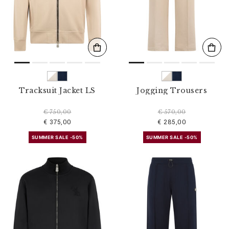
s
u
l
t
a
t
s
p
a
r
Tracksuit Jacket LS
Jogging Trousers
:
€ 750,00
€ 570,00
€ 375,00
€ 285,00
SUMMER SALE -50%
SUMMER SALE -50%