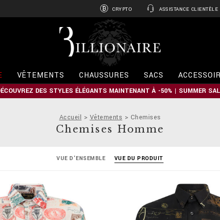
CRYPTO
ASSISTANCE CLIENTÈLE
B
i
l
l
i
E
VÊTEMENTS
CHAUSSURES
SACS
ACCESSOI
o
n
DÉCOUVREZ DES STYLES ÉLÉGANTS MAINTENANT À -50% | SUMMER SAL
a
i
r
Accueil
Vêtements
Chemises
e
Chemises Homme
VUE D'ENSEMBLE
VUE DU PRODUIT