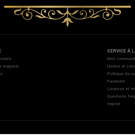
E
SERVICE À L
onaire
Mes command
de magasin
termes et cond
us
Politique de co
Paiement
Livraison et re
Questions fré
Imprint