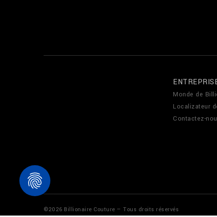
ENTREPRIS
Monde de Billi
Localizateur 
Contactez-no
©
2026
Billionaire Couture — Tous droits réservés