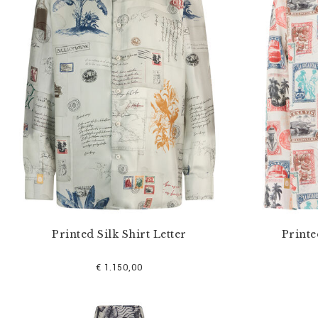
o
s
r
é
s
u
l
t
a
t
s
p
a
r
:
Printed Silk Shirt Letter
Printe
€ 1.150,00