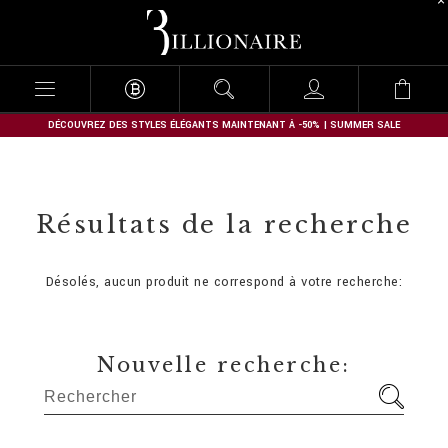
B
i
l
l
i
o
n
DÉCOUVREZ DES STYLES ÉLÉGANTS MAINTENANT À -50% | SUMMER SALE
a
i
r
e
Résultats de la recherche
Désolés, aucun produit ne correspond à votre recherche:
Nouvelle recherche: