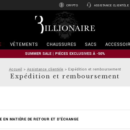
CRYPTO
ASSISTANCE CLIENTÈLE
B
i
l
l
i
E
VÊTEMENTS
CHAUSSURES
SACS
ACCESSOI
o
n
SUMMER SALE | PIÈCES EXCLUSIVES À -50%
a
i
r
Accueil
Assistance clientèle
Expédition et remboursement
e
Expédition et remboursement
E EN MATIÈRE DE RETOUR ET D'ÉCHANGE