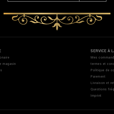
E
SERVICE À L
onaire
Mes command
de magasin
termes et cond
us
Politique de co
Paiement
Livraison et re
Questions fré
Imprint