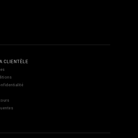
A CLIENTÈLE
es
itions
nfidentialité
tours
quentes