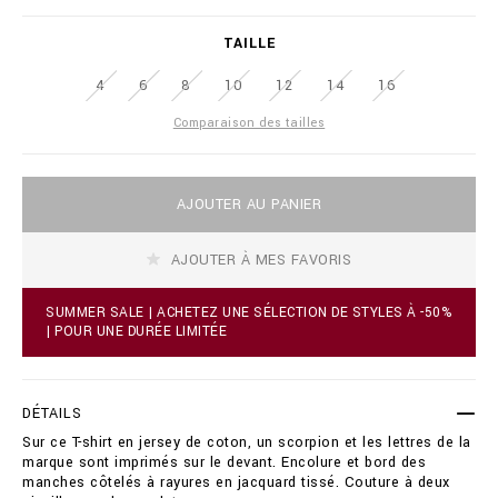
i
l
a
i
TAILLE
t
o
i
n
4
6
8
10
12
14
16
o
a
n
i
Comparaison des tailles
s
r
e
.
A
c
AJOUTER AU PANIER
d
o
d
m
t
/
AJOUTER À MES FAVORIS
o
b
c
e
a
/
SUMMER SALE | ACHETEZ UNE SÉLECTION DE STYLES À -50%
r
f
| POUR UNE DURÉE LIMITÉE
t
r
o
/
p
t
t
-
DÉTAILS
i
s
Sur ce T-shirt en jersey de coton, un scorpion et les lettres de la
o
h
marque sont imprimés sur le devant. Encolure et bord des
n
i
manches côtelés à rayures en jacquard tissé. Couture à deux
s
r