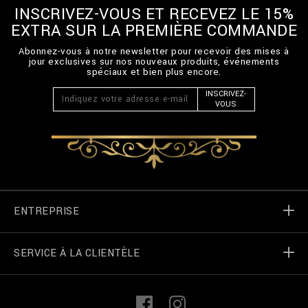
B
INSCRIVEZ-VOUS ET RECEVEZ LE 15%
2
EXTRA SUR LA PREMIÈRE COMMANDE
0
C
Abonnez-vous à notre newsletter pour recevoir des mises à
-
jour exclusives sur nos nouveaux produits, événements
B
spéciaux et bien plus encore.
T
INSCRIVEZ-
K
VOUS
0
8
7
9
-
B
T
E
0
ENTREPRISE
1
4
N
SERVICE À LA CLIENTÈLE
Monde de Billionaire
_
1
4
.
Localizateur de magasin
Mes commandes
L
F
h