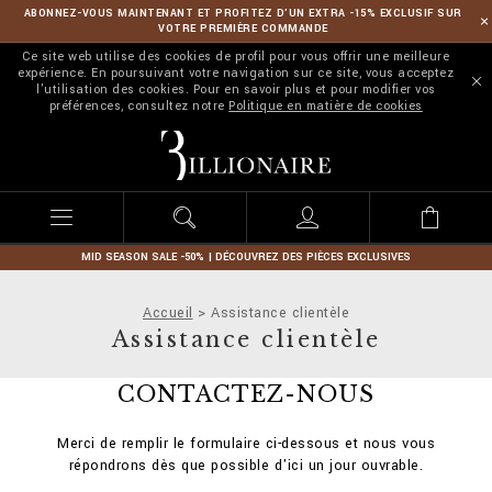
ABONNEZ-VOUS MAINTENANT ET PROFITEZ D’UN EXTRA -15% EXCLUSIF SUR
VOTRE PREMIÈRE COMMANDE
Ce site web utilise des cookies de profil pour vous offrir une meilleure
expérience. En poursuivant votre navigation sur ce site, vous acceptez
l'utilisation des cookies. Pour en savoir plus et pour modifier vos
préférences, consultez notre
Politique en matière de cookies
B
i
l
l
i
o
n
MID SEASON SALE -50% | DÉCOUVREZ DES PIÈCES EXCLUSIVES
a
i
Accueil
Assistance clientèle
r
Assistance clientèle
e
CONTACTEZ-NOUS
Merci de remplir le formulaire ci-dessous et nous vous
répondrons dès que possible d'ici un jour ouvrable.