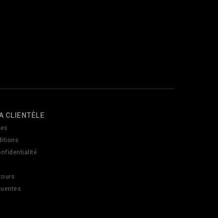
A CLIENTÈLE
es
itions
nfidentialité
tours
quentes