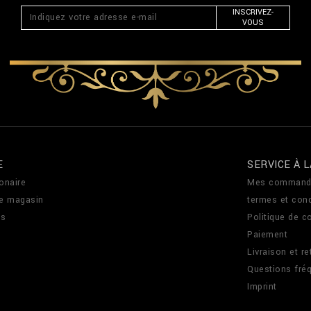
INSCRIVEZ-
VOUS
E
SERVICE À L
onaire
Mes command
de magasin
termes et cond
us
Politique de co
Paiement
Livraison et re
Questions fré
Imprint