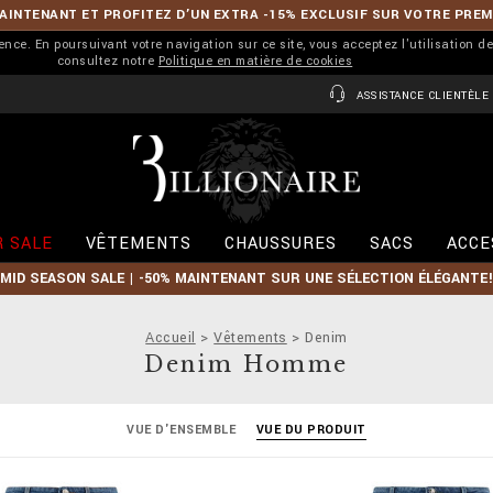
INTENANT ET PROFITEZ D’UN EXTRA -15% EXCLUSIF SUR VOTRE PRE
ience. En poursuivant votre navigation sur ce site, vous acceptez l'utilisation d
consultez notre
Politique en matière de cookies
ASSISTANCE CLIENTÈLE
B
i
l
l
i
 SALE
VÊTEMENTS
CHAUSSURES
SACS
ACCE
o
n
MID SEASON SALE | -50% MAINTENANT SUR UNE SÉLECTION ÉLÉGANTE!
a
i
r
Accueil
Vêtements
Denim
e
Denim Homme
VUE D'ENSEMBLE
VUE DU PRODUIT