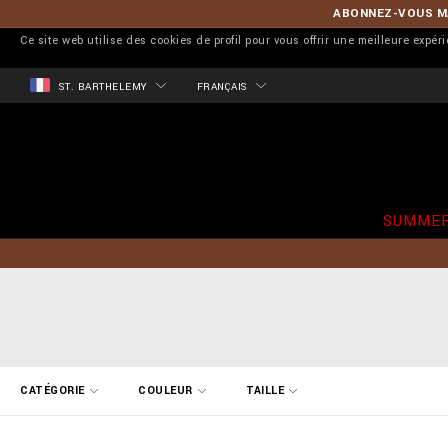
ABONNEZ-VOUS MA
Ce site web utilise des cookies de profil pour vous offrir une meilleure expér
ST. BARTHELEMY
FRANÇAIS
SUMMER
A
CATÉGORIE
COULEUR
TAILLE
f
f
i
n