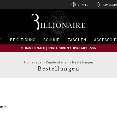
CRYPTO
KUNDENDI
B
i
l
l
i
E
BEKLEIDUNG
SCHUHE
TASCHEN
ACCESSOIR
o
n
SUMMER SALE | EXKLUSIVE STÜCKE MIT -50%
a
i
r
Homepage
Kundendienst
Bestellungen
e
Bestellungen
HOP