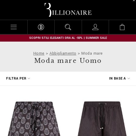
B
i
l
l
i
o
n
SCOPRI STILI ELEGANTI ORA AL -50% | SUMMER SALE
a
i
Home
Abbigliamento
Moda mare
r
Moda mare Uomo
e
L
FILTRA PER
IN BASE A
i
m
i
t
a
l
a
r
i
c
e