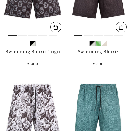
r
c
a
a
:
Swimming Shorts Logo
Swimming Shorts
€ 300
€ 300