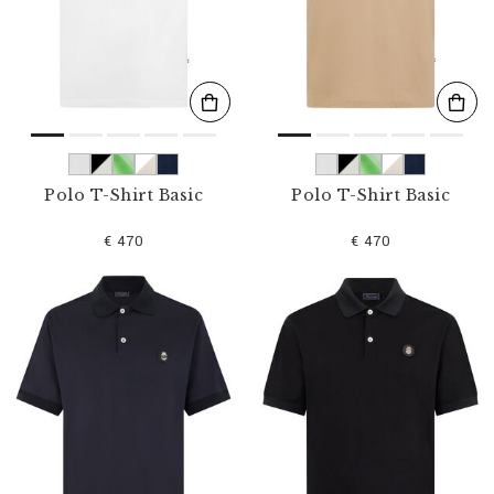
r
c
a
a
:
Polo T-Shirt Basic
Polo T-Shirt Basic
€ 470
€ 470