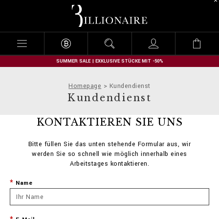
B
i
l
l
i
o
n
SUMMER SALE | EXKLUSIVE STÜCKE MIT -50%
a
i
Homepage
Kundendienst
r
Kundendienst
e
KONTAKTIEREN SIE UNS
Bitte füllen Sie das unten stehende Formular aus, wir
werden Sie so schnell wie möglich innerhalb eines
Arbeitstages kontaktieren.
Name