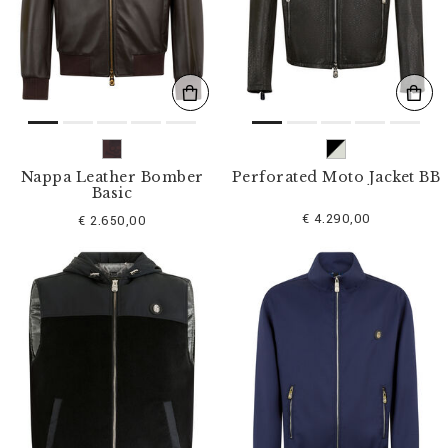
l
t
e
r
n
n
a
c
h
:
Nappa Leather Bomber
Perforated Moto Jacket BB
Basic
€ 4.290,00
€ 2.650,00