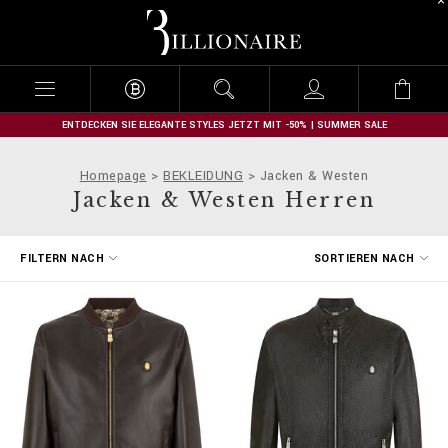
B
i
l
l
i
o
n
ENTDECKEN SIE ELEGANTE STYLES JETZT MIT -50% | SUMMER SALE
a
i
Homepage
BEKLEIDUNG
Jacken & Westen
r
Jacken & Westen Herren
e
E
FILTERN NACH
SORTIEREN NACH
r
g
e
b
n
i
s
s
e
f
i