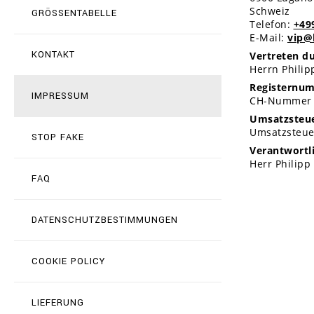
Schweiz
GRÖSSENTABELLE
Telefon:
+49
E-Mail:
vip@
KONTAKT
Vertreten du
Herrn Philipp
Registernu
IMPRESSUM
CH-Nummer (
Umsatzsteue
Umsatzsteue
STOP FAKE
Verantwortli
Herr Philipp 
FAQ
DATENSCHUTZBESTIMMUNGEN
COOKIE POLICY
LIEFERUNG