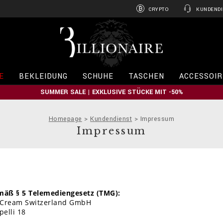
CRYPTO
KUNDENDI
B
i
l
l
i
E
BEKLEIDUNG
SCHUHE
TASCHEN
ACCESSOIR
o
n
SUMMER SALE | EXKLUSIVE STÜCKE MIT -50%
a
i
r
Homepage
Kundendienst
Impressum
e
Impressum
äß § 5 Telemediengesetz (TMG):
 Cream Switzerland GmbH
pelli 18