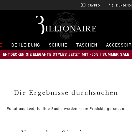
CRYPTO
KUNDENDI
B
i
l
l
i
E
BEKLEIDUNG
SCHUHE
TASCHEN
ACCESSOIR
o
n
ENTDECKEN SIE ELEGANTE STYLES JETZT MIT -50% | SUMMER SALE
a
i
r
e
Die Ergebnisse durchsuchen
Es tut uns Leid, für Ihre Suche wurden keine Produkte gefunden: