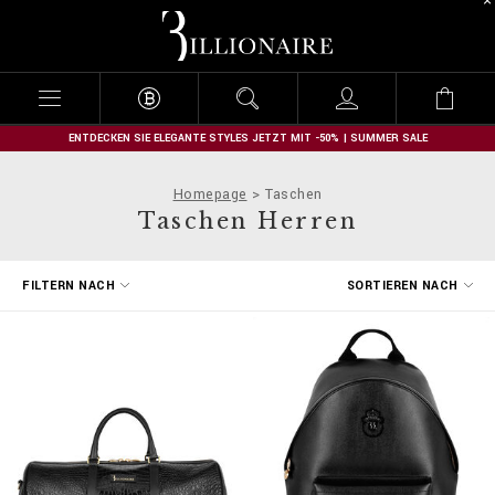
B
i
l
l
i
o
n
ENTDECKEN SIE ELEGANTE STYLES JETZT MIT -50% | SUMMER SALE
a
i
Homepage
Taschen
r
Taschen Herren
e
E
FILTERN NACH
SORTIEREN NACH
r
g
e
b
n
i
s
s
e
f
i