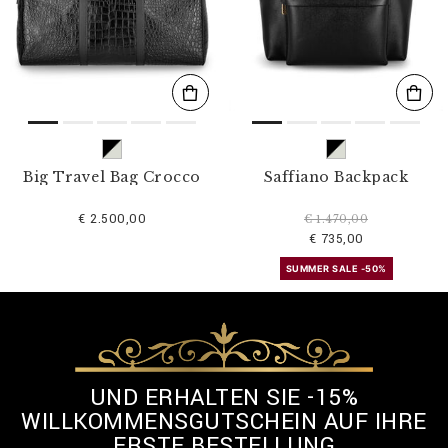
l
t
e
r
n
n
a
c
h
:
Big Travel Bag Crocco
Saffiano Backpack
€ 2.500,00
€ 1.470,00
€ 735,00
SUMMER SALE -50%
UND ERHALTEN SIE -15%
WILLKOMMENSGUTSCHEIN AUF IHRE
ERSTE BESTELLUNG