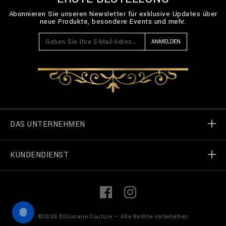
Abonnieren Sie unseren Newsletter für exklusive Updates über
neue Produkte, besondere Events und mehr.
ANMELDEN
DAS UNTERNEHMEN
KUNDENDIENST
Welt von Billionaire
Geschäft finden
Meine Bestellungen
L
F
i
a
n
c
k
e
Treten Sie in Kontakt
Terms und Bedingungen
©
2026
Billionaire Couture — Alle Rechte vorbehalten
e
b