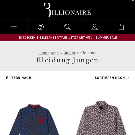
B
i
l
l
i
o
n
ENTDECKEN SIE ELEGANTE STYLES JETZT MIT -50% | SUMMER SALE
a
i
Homepage
Junior
Kleidung
r
Kleidung Jungen
e
E
FILTERN NACH
SORTIEREN NACH
r
g
e
b
n
i
s
s
e
f
i