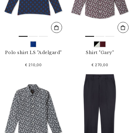
l
t
e
r
n
n
a
c
h
:
Polo shirt LS "Adelgard"
Shirt "Gary"
€ 210,00
€ 270,00