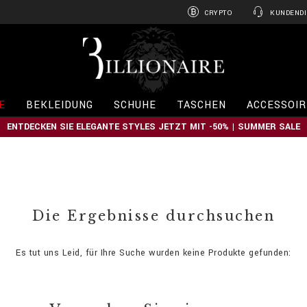
CRYPTO
KUNDENDI
B
i
l
l
i
E
BEKLEIDUNG
SCHUHE
TASCHEN
ACCESSOIR
o
n
ENTDECKEN SIE ELEGANTE STYLES JETZT MIT -50% | SUMMER SALE
a
i
r
e
Die Ergebnisse durchsuchen
Es tut uns Leid, für Ihre Suche wurden keine Produkte gefunden: