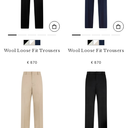
l
t
e
r
n
n
a
c
h
:
Wool Loose Fit Trousers
Wool Loose Fit Trousers
€ 870
€ 870