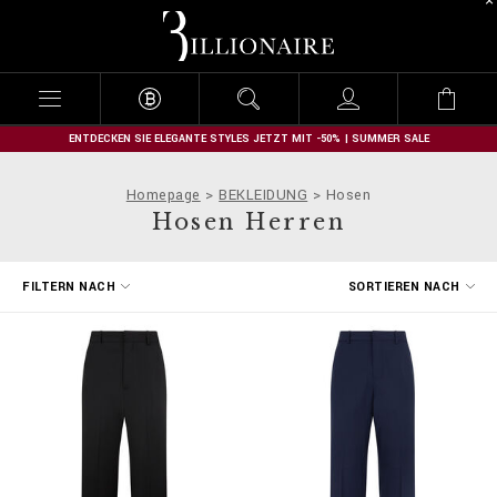
B
i
l
l
i
o
n
ENTDECKEN SIE ELEGANTE STYLES JETZT MIT -50% | SUMMER SALE
a
i
Homepage
BEKLEIDUNG
Hosen
r
Hosen Herren
e
E
FILTERN NACH
SORTIEREN NACH
r
g
e
b
n
i
s
s
e
f
i