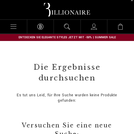
B
i
l
l
i
o
n
ENTDECKEN SIE ELEGANTE STYLES JETZT MIT -50% | SUMMER SALE
a
i
r
e
Die Ergebnisse
durchsuchen
Es tut uns Leid, für Ihre Suche wurden keine Produkte
gefunden:
Versuchen Sie eine neue