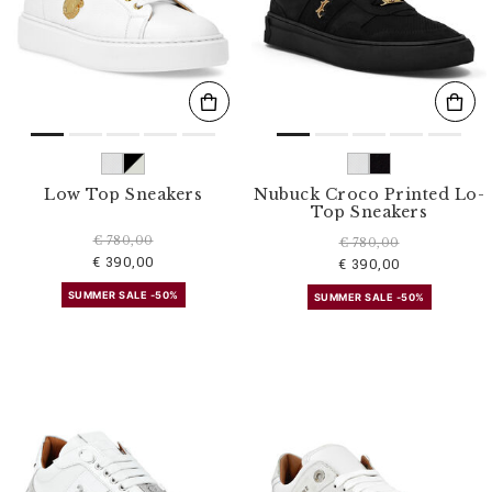
s
u
l
t
a
t
s
p
a
r
Low Top Sneakers
Nubuck Croco Printed Lo-
:
Top Sneakers
€ 780,00
€ 780,00
€ 390,00
€ 390,00
SUMMER SALE -50%
SUMMER SALE -50%