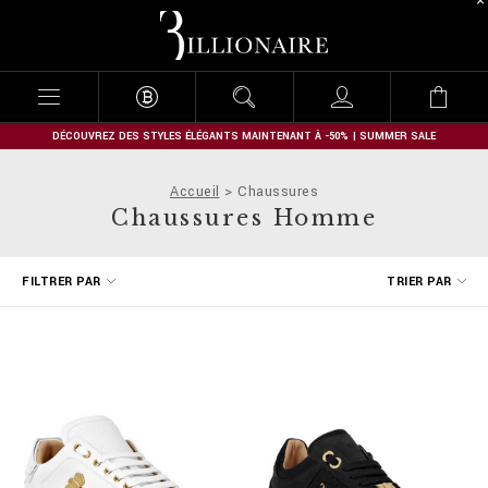
B
i
l
l
i
o
n
DÉCOUVREZ DES STYLES ÉLÉGANTS MAINTENANT À -50% | SUMMER SALE
a
i
Accueil
Chaussures
r
Chaussures Homme
e
A
FILTRER PAR
TRIER PAR
f
f
i
n
e
r
v
o
s
r
é