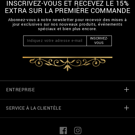
INSCRIVEZ-VOUS ET RECEVEZ LE 15%
EXTRA SUR LA PREMIÈRE COMMANDE
Abonnez-vous à notre newsletter pour recevoir des mises à
jour exclusives sur nos nouveaux produits, événements
spéciaux et bien plus encore.
INSCRIVEZ-
VOUS
ENTREPRISE
SERVICE À LA CLIENTÈLE
Monde de Billionaire
Localizateur de magasin
Mes commandes
L
F
i
a