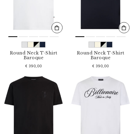
s
u
l
t
a
t
s
p
a
r
Round Neck T-Shirt
Round Neck T-Shirt
:
Baroque
Baroque
€ 390,00
€ 390,00