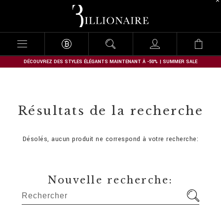
B
i
l
l
i
o
n
DÉCOUVREZ DES STYLES ÉLÉGANTS MAINTENANT À -50% | SUMMER SALE
a
i
r
e
Résultats de la recherche
Désolés, aucun produit ne correspond à votre recherche:
Nouvelle recherche: