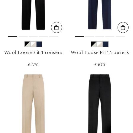
s
u
l
t
a
t
s
p
a
r
Wool Loose Fit Trousers
Wool Loose Fit Trousers
:
€ 870
€ 870