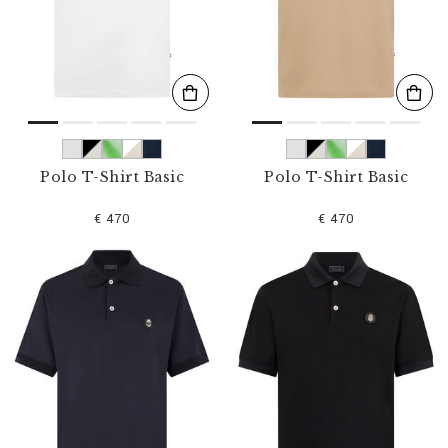
l
t
e
r
n
n
a
c
h
:
Polo T-Shirt Basic
Polo T-Shirt Basic
€ 470
€ 470