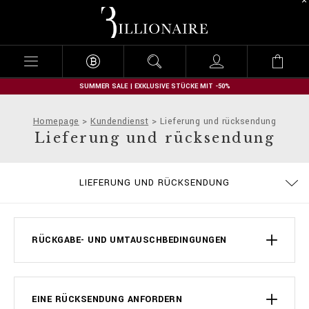
B
i
l
l
i
o
n
SUMMER SALE | EXKLUSIVE STÜCKE MIT -50%
a
i
Homepage
Kundendienst
Lieferung und rücksendung
r
Lieferung und rücksendung
e
DATENSCHUTZBESTIMMUNGEN
GRÖSSENTABELLE
BESTELLUNGEN
COOKIE POLICY
IMPRESSUM
STOP FAKE
LIEFERUNG
KONTAKT
FAQ
LIEFERUNG UND RÜCKSENDUNG
ALLGEMEINE GESCHÄFTSBEDINGUNGEN
ZAHLUNGSARTEN
RÜCKGABE- UND UMTAUSCHBEDINGUNGEN
EINE RÜCKSENDUNG ANFORDERN