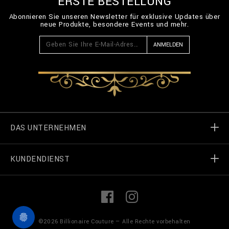
ERSTE BESTELLUNG
Abonnieren Sie unseren Newsletter für exklusive Updates über
neue Produkte, besondere Events und mehr.
ANMELDEN
DAS UNTERNEHMEN
KUNDENDIENST
Welt von Billionaire
Geschäft finden
Meine Bestellungen
L
F
i
a
n
c
k
e
Treten Sie in Kontakt
Terms und Bedingungen
©
2026
Billionaire Couture — Alle Rechte vorbehalten
e
b