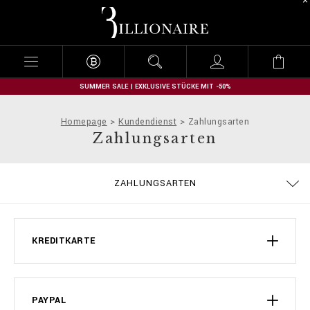
B
i
l
l
i
o
n
SUMMER SALE | EXKLUSIVE STÜCKE MIT -50%
a
i
Homepage
Kundendienst
Zahlungsarten
r
Zahlungsarten
e
ALLGEMEINE GESCHÄFTSBEDINGUNGEN
DATENSCHUTZBESTIMMUNGEN
GRÖSSENTABELLE
BESTELLUNGEN
IMPRESSUM
STOP FAKE
KONTAKT
FAQ
ZAHLUNGSARTEN
LIEFERUNG UND RÜCKSENDUNG
COOKIE POLICY
LIEFERUNG
KREDITKARTE
PAYPAL