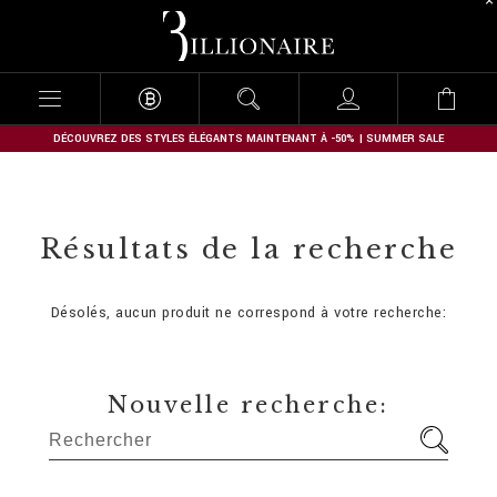
B
i
l
l
i
o
n
DÉCOUVREZ DES STYLES ÉLÉGANTS MAINTENANT À -50% | SUMMER SALE
a
i
r
e
Résultats de la recherche
Désolés, aucun produit ne correspond à votre recherche:
Nouvelle recherche: