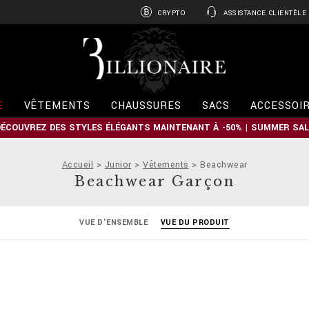
CRYPTO
ASSISTANCE CLIENTÈLE
B
i
l
l
i
E
VÊTEMENTS
CHAUSSURES
SACS
ACCESSOI
o
n
DÉCOUVREZ DES STYLES ÉLÉGANTS MAINTENANT À -50% | SUMMER SAL
a
i
r
Accueil
Junior
Vêtements
Beachwear
e
Beachwear Garçon
VUE D'ENSEMBLE
VUE DU PRODUIT