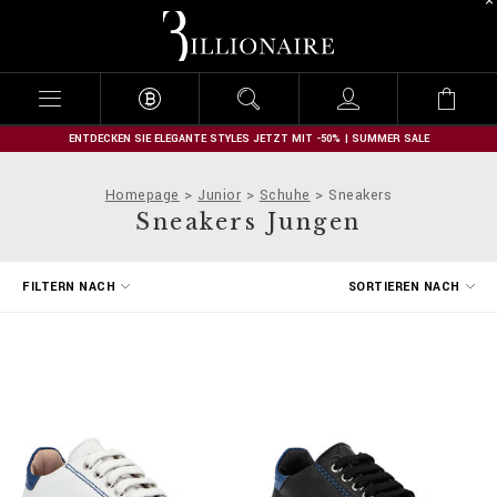
B
i
l
l
i
o
n
ENTDECKEN SIE ELEGANTE STYLES JETZT MIT -50% | SUMMER SALE
a
i
Homepage
Junior
Schuhe
Sneakers
r
Sneakers Jungen
e
E
FILTERN NACH
SORTIEREN NACH
r
g
e
b
n
i
s
s
e
f
i