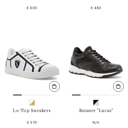
€ 600
€ 480
Lo-Top Sneakers
Runner "Lucas"
€ 570
N/A