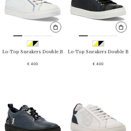
l
t
e
r
n
n
a
c
h
:
Lo-Top Sneakers Double B
Lo-Top Sneakers Double B
€ 400
€ 400